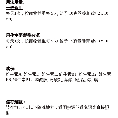
用法用量
:
一般食用
每天
1
次，按寵物體重每
5 kg
給予
10
克營養膏
(
約
2 x 10
cm)
用作主要營養來源
每天
1
次，按寵物體重每
5 kg
給予
15
克營養膏
(
約
3 x 10
cm)
成份
:
維生素
A,
維生素
D,
維生素
E,
維生素
B1,
維生素
B2,
維生素
B6,
維生素
B12,
煙酰胺
,
泛酸鈣
,
葉酸
,
鐵
,
錳
,
鎂
,
碘
儲存建議：
請存放
30℃
以下陰涼地方，
避開熱源並避免陽光直接照
射