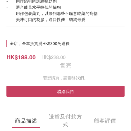
-	用作貓狗的訓練輔助劑
-	適合能量水平較低的貓狗
-	用作包裹藥丸，以餵飼那些不願意吃藥的寵物
-	美味可口的凝膠，適口性佳，貓狗最愛
全店，全單折實滿HK$300免運費
HK$188.00
HK$228.00
售完
若想購買，請聯絡我們。
聯絡我們
送貨及付款方
商品描述
顧客評價
式