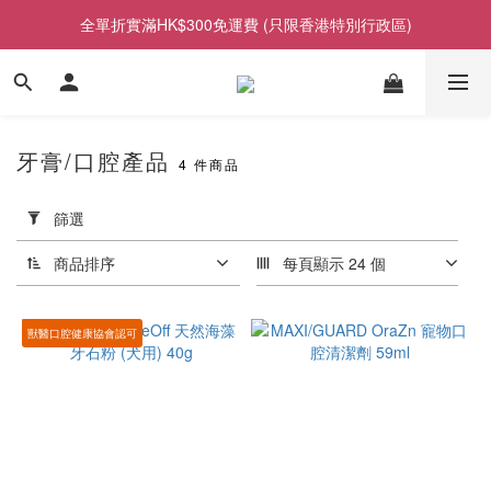
全單折實滿HK$300免運費 (只限香港特別行政區)
牙膏/口腔產品
4 件商品
套
用
篩選
篩
選
商品排序
每頁顯示 24 個
(0/20)
獸醫口腔健康協會認可
價格
(HK$)
~