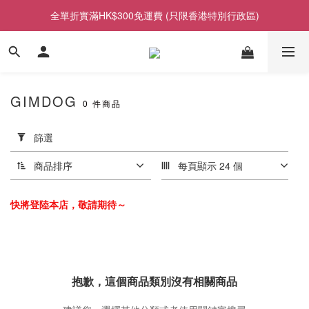
全單折實滿HK$300免運費 (只限香港特別行政區)
GIMDOG
0 件商品
套
用
篩選
篩
選
商品排序
每頁顯示 24 個
(0/20)
快將登陸本店，敬請期待～
價格
(HK$)
抱歉，這個商品類別沒有相關商品
~