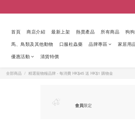
首頁
商店介紹
最新上架
熱賣產品
所有商品
狗狗
馬、鳥類及其他動物
口服杜蟲藥
品牌專區
家居用
優惠活動
清貨特價
全部商品
精選寵物糧品牌 - 每消費 HK$45 送 HK$1 購物金
會員
限定