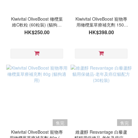
品
牌
Kiwivital OliveBoost 橄欖葉
Kiwivital OliveBoost 寵物專
維C軟粒 (60粒裝) (貓狗適
用橄欖葉草療補充劑 150g
Kiwivital
用)
(貓狗適用) (最佳食用期:
HK$250.00
HK$398.00
(3)
01/2027或之後)
Fourflax
(2)
Resvantage
(1)
mybeau
(1)
售完
售完
Kiwivital OliveBoost 寵物專
維蘆醇 Resvantage 白藜蘆
用橄欖葉草療補充劑 80g (貓
醇貓用保健品-老年及癌症貓