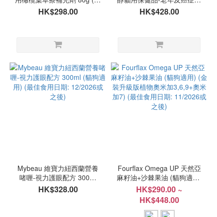
狗適用)
配方 (30粒裝)
HK$298.00
HK$428.00
Mybeau 維寶力紐西蘭營養
Fourflax Omega UP 天然亞
啫喱-視力護眼配方 300ml
麻籽油+沙棘果油 (貓狗適用)
(貓狗適用) (最佳食用日期:
(金裝升級版植物奧米加
HK$328.00
HK$290.00 ~
12/2026或之後)
3,6,9+奧米加7) (最佳食用日
HK$448.00
期: 11/2026或之後)