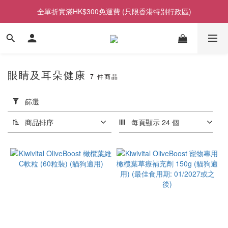
全單折實滿HK$300免運費 (只限香港特別行政區)
眼睛及耳朵健康
7 件商品
套
用
篩選
篩
選
商品排序
每頁顯示 24 個
(0/20)
價格
(HK$)
~