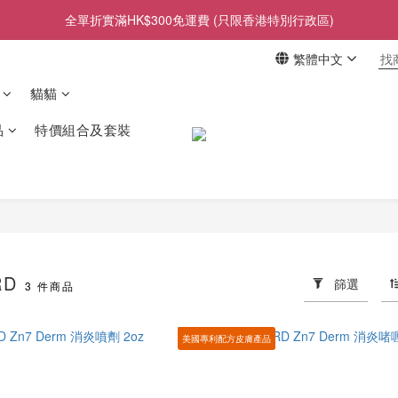
全單折實滿HK$300免運費 (只限香港特別行政區)
繁體中文
貓貓
品
特價組合及套裝
RD
篩選
3 件商品
美國專利配方皮膚產品