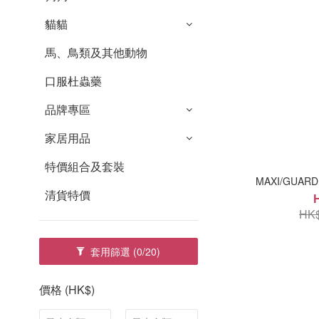
貓貓
馬、鳥類及其他動物
口服杜蟲藥
品牌專區
家居用品
特價組合及套裝
MAXI/GUARD
清貨特價
HK$
套用篩選
(0/20)
價格 (HK$)