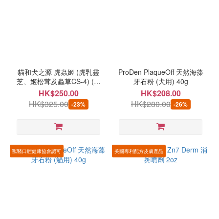
貓和犬之源 虎蟲姬 (虎乳靈
ProDen PlaqueOff 天然海藻
芝、姬松茸及蟲草CS-4) (寵
牙石粉 (犬用) 40g
物專用) (60粒裝)
HK$250.00
HK$208.00
HK$325.00
HK$280.00
-23%
-26%
獸醫口腔健康協會認可
美國專利配方皮膚產品