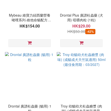
品
牌
Mybeau 維寶力紐西蘭營養
Drontal Plus 廣譜杜蟲藥 (犬
啫哩系列-維他命貓配方
用) 咀嚼肉粒 (1粒)
Orijen
150ml
HK$154.00
HK$29.00
(18)
HK$50.00
-42%
Buddy
Bites
(15)
ADVANCE
(12)
Natural
Animal
Solutions
(10)
timeplus
(9)
Drontal 廣譜杜蟲藥 (貓用) 1
Troy 幼貓幼犬杜蟲糖漿 (肉
VETS
粒
味) (成貓成犬天竺鼠適用)