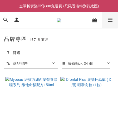
全單折實滿HK$300免運費 (只限香港特別行政區)
品牌專區
167 件商品
套
用
篩選
篩
選
商品排序
每頁顯示 24 個
(0/20)
價格
(HK$)
~