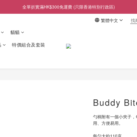
全單折實滿HK$300免運費 (只限香港特別行政區)
繁體中文
貓貓
品
特價組合及套裝
Buddy B
勺柄附有一個小夾子，
用、方便易用。
每勺大約110克