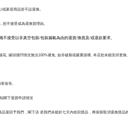
/或家居用品皆不設退換。
，恕不接受成為退換貨理由。
概不接受以非真空包裝
/
包裝漏氣為由的退貨/換貨及
/
或退款要求。
碰花
,
罐頭撞凹情況無法
100%
避免
,
如非破裂或嚴重損壞
,
本店恕未能安排更換
傳單張等。
知閣下退貨申請情況
商品退回予我們，閣下須
若我們未能於七天內收回貨品，將保留取消退換貨品