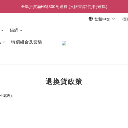
全單折實滿HK$300免運費 (只限香港特別行政區)
繁體中文
貓貓
品
特價組合及套裝
退換貨政策
不處理
):