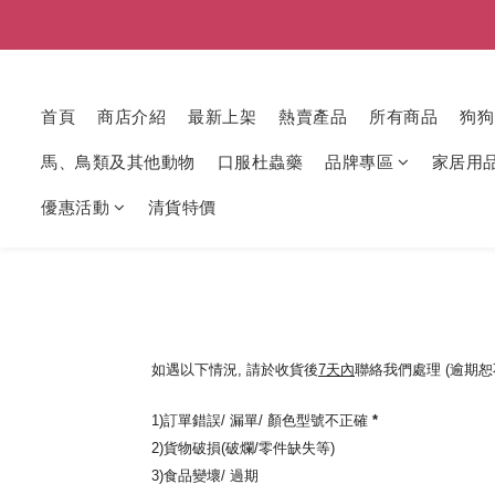
首頁
商店介紹
最新上架
熱賣產品
所有商品
狗狗
馬、鳥類及其他動物
口服杜蟲藥
品牌專區
家居用
優惠活動
清貨特價
如遇以下情況
,
請於收貨後
7
天內
聯絡我們處理
(
逾期恕
1)
訂單錯誤
/
漏單
/
顏色型號不正確
*
2)
貨物破損
(
破爛
/
零件缺失等
)
3)
食品變壞
/
過期