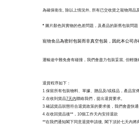
為確保衛生
,
除以上情況外
,
所有已交收貨之寵物用品及
*
圖片顏色與實物的色差問題，及產品的新舊包裝問題
寵物食品
為密封包裝而非真空包裝，因此本公司亦
運輸途中難免會有碰撞，我們會盡力包裝妥當
,
但輕微
退貨程序如下：
1.
保留所有包裝物料、單據、贈品及/或樣品，產品宣
2.
在收到貨品
7天內
聯絡我們，提出退貨要求。
3.
確認貨品狀態符合退貨政策的要求後，我們會盡快通
4.
在收回貨品後
**
，10個工作天內安排退款
**在
我們通知閣下
同意
退貨申請後,
閣下須於七天內
將