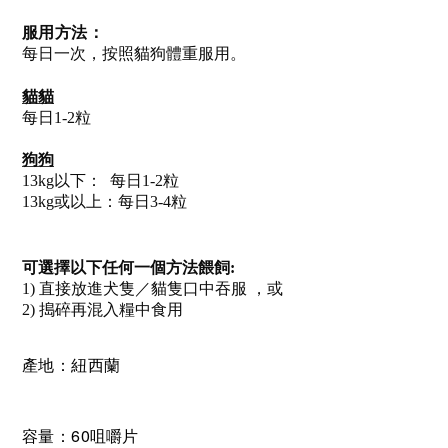
服用方法
：
每日一次，按照貓狗體重服用。
貓貓
每日
1-2
粒
狗狗
13kg
以下：
每日
1-2
粒
13kg
或以上：每日
3-4
粒
可選擇以下任何一個方法餵飼
:
1)
直接放進犬隻／貓隻口中吞
服
，或
2)
搗碎再混入糧
中
食用
產地：紐西蘭
60
容量：
咀嚼片