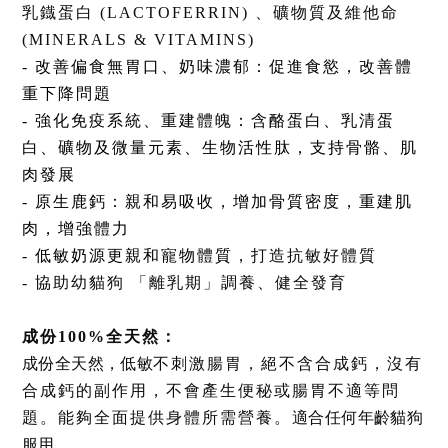
乳鐡蛋白
(LACTOFERRIN)
、礦物質及維他命
(MINERALS & VITAMINS)
-
改善偏食無胃口、奶味濃郁：促進食慾，改善體
重
下降問題
-
強化免疫系統、重建體魄：
含
酪蛋白、乳清蛋
白、礦物及微量元素、生物活性肽，支持骨骼、肌
肉發展
-
原生鹿鈣：親和易吸收，增加骨質密度，重建肌
肉，增強體力
-
低敏奶源更親和寵物體質，
打造抗敏好體質
-
協助幼貓狗 「離乳期」調養、健全發育
成份
100%
全天然：
成份全天然，低敏
不刺激腸胃
，絕不含合成鈣，沒有
合成鈣的副作用，不會產生便秘或腸胃不適等問
題。
能夠全面提供身體所需營養。
適合任何年齡貓狗
服用
。