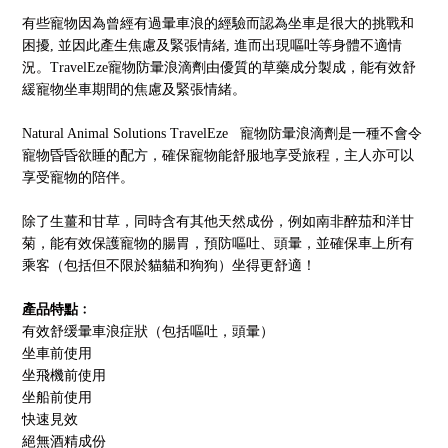
有些寵物因為曾經有過暈車浪的經驗而認為坐車是很大的挑戰和
困擾
,
並因此產生
焦慮及緊張情緒
,
進而出現嘔吐等身體不適情
況
。
TravelEze
寵物防暈浪滴劑
由優質的草藥成分製成，能有效舒
緩寵物坐車期間的
焦慮及緊張情緒
。
Natural Animal Solutions TravelEze
寵物防暈浪滴劑
是一種不會令
寵物昏昏欲睡的配方，確保寵物能舒服地享受旅程，主人亦可以
享受寵物的陪伴。
除了生薑和甘草，同時
含有其他天然成
份
，例如南非醉茄和洋甘
菊，能有效保護寵物的腸胃，預防嘔吐、頭暈，並確保車上所有
乘客（包括但不限於貓貓和狗狗）坐得更舒適！
產品特點﹕
有效舒缓暈車浪症狀（包括嘔吐，頭暈）
坐車前使用
坐飛機前使用
坐船前使用
快速見效
絕無酒精成份