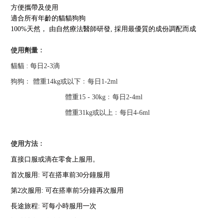
方便攜帶及使用
適合所有年齡的貓貓狗狗
100%
天然， 由自然療法醫師研發
,
採用最優質的成份調配而成
使用劑量﹕
貓貓
:
每日
2-3
滴
狗狗﹕ 體重
14kg
或以下﹕每日
1-2ml
體重
15 - 30kg
﹕每日
2-4ml
體重
31kg
或以上﹕每日
4-6ml
使用方法﹕
直接口服或滴在零食上服用。
首次服用
:
可在搭車前
30
分鐘服用
第
2
次服用
:
可在搭車前
5
分鐘再次服用
長途旅程
:
可每小時服用一次