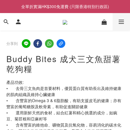
全單折實滿HK$300免運費 (只限香港特別行政區)
分享到
Buddy Bites 成犬三文魚甜薯
乾狗糧
產品功效:
•	去骨三文魚肉是首要材料，優質蛋白質有助長出及維持健康
的肌肉組織及維持心臟健康
•	含豐富的Omega 3 & 6脂肪酸，有助支援皮毛的健康；亦有
豐富的葡萄糖胺及軟骨素，有助促進關節健康
•	選用新鮮天然的食材，結合紅薯和精心挑選的成分，如豌
豆、菊苣根和亞麻籽等
•	含有豐富的維他命、礦物質及抗氧化物，容易消化的碳水化