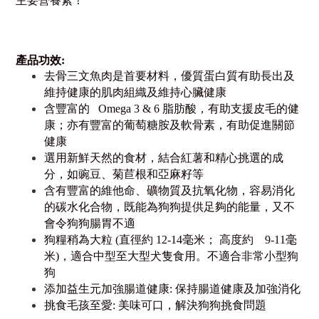
主要營養素！
產品功效:
去骨三文魚肉是首要材料，優質蛋白質有助長出及
維持健康的肌肉組織及維持心臟健康
含豐富的
Omega 3 & 6
脂肪酸，有助支援皮毛的健
康；亦有豐富的葡萄糖胺及軟骨素，有助促進關節
健康
選用新鮮天然的食材，結合紅薯和精心挑選的成
分，如豌豆、菊苣根和亞麻籽等
含有豐富的維他命、礦物質及抗氧化物，容易消化
的碳水化合物，既能為狗狗提供足夠的能量，又不
會令狗狗腸胃不適
狗糧稍為大粒
(
直徑約
12-14
毫米；
高度約
9-11
毫
米
)
，適合中型至大型犬隻食用。不適合非常小型狗
狗
添加益生元加強腸道健
康
:
保持腸道健康及加強消
化
挑食毛孩至
愛
:
美味可口，解決狗狗挑食問題