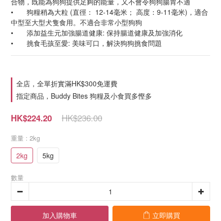
合物，既能為狗狗提供足夠的能量，又不會令狗狗腸胃不適
•	狗糧稍為大粒 (直徑： 12-14毫米； 高度：9-11毫米)，適合
中型至大型犬隻食用。不適合非常小型狗狗
•	添加益生元加強腸道健康: 保持腸道健康及加強消化
•	挑食毛孩至愛: 美味可口，解決狗狗挑食問題
全店，全單折實滿HK$300免運費
指定商品，Buddy Bites 狗糧及小食買多慳多
HK$236.00
HK$224.20
重量
: 2kg
2kg
5kg
數量
加入購物車
立即購買