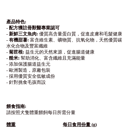
產品特色:
-
配方
獲註冊獸醫專業認可
-
新鮮三文魚肉
:
優質高含量蛋白質，促進皮膚和毛髮健康
-
有機甜薯
:
富含維生素、礦物質、抗氧化物，
天然優質碳
水化合物及豐富纖維
-
菊苣根
:
益生元的天然來源，促進腸道健康
-
糙米
:
幫助消化、富含纖維且充滿能量
-
添加保護腸道益生元
-
歐洲製造，原廠包裝
-
採用優質安全低敏成份
-
針對挑食毛孩而設
餵食指南
:
請按照犬隻體重餵飼每日所需分量
體重
每日食用份量
(g)