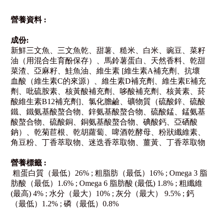
營養資料
:
成份
:
新鮮三文魚、三文魚乾、甜薯、糙米、白米、豌豆、菜籽
油（用混合生育酚保存）、馬鈴薯蛋白、天然香料、乾甜
菜渣、亞麻籽、鮭魚油、維生素
[
維生素
A
補充劑、抗壞
血酸（維生素
C
的來源）、維生素
D
補充劑、維生素
E
補充
劑、吡硫胺素、核黃酸補充劑、哆酸補充劑、核黃素、菸
酸維生素
B12
補充劑
]
、氯化膽鹼、礦物質（硫酸鋅、硫酸
鐵、鐵氨基酸螯合物、鋅氨基酸螯合物、硫酸錳、錳氨基
酸螯合物、硫酸銅、銅氨基酸螯合物、碘酸鈣、亞硒酸
鈉）、乾菊苣根、乾胡蘿蔔、啤酒乾酵母、粉狀纖維素、
角豆粉、丁香萃取物、迷迭香萃取物、薑黃、丁香萃取物
營養標籤
:
粗蛋白質（最低）
26% ;
粗脂肪（最低）
16% ; Omega 3
脂
肪酸（最低）
1.6% ; Omega 6
脂肪酸
(
最低
) 1.8% ;
粗纖維
(
最高
) 4% ; 水分
（最大）
10% ;
灰分（最大）
9.5% ;
鈣
（最低）
1.2% ;
磷（最低）
0.8%